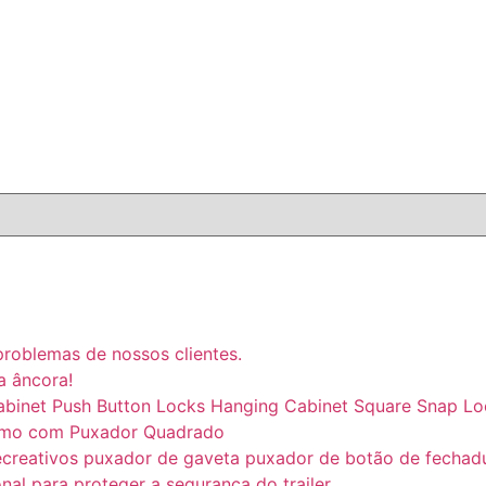
problemas de nossos clientes.
a âncora!
abinet Push Button Locks Hanging Cabinet Square Snap Lo
smo com Puxador Quadrado​​
s recreativos puxador de gaveta puxador de botão de fecha
al para proteger a segurança do trailer