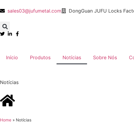
sales03@jufumetal.com
DongGuan JUFU Locks Facto
​Início
Produtos
Notícias
​Sobre Nós
​C
Notícias
Home
»
Notícias