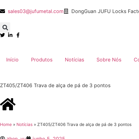
sales03@jufumetal.com
DongGuan JUFU Locks Facto
​Início
Produtos
Notícias
​Sobre Nós
​C
ZT405/ZT406 Trava de alça de pá de 3 pontos
Home
»
Notícias
»
ZT405/ZT406 Trava de alça de pá de 3 pontos
zhen, yu
junho 5, 2025