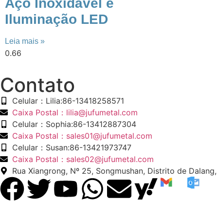
Aço Inoxidável e
Iluminação LED
Leia mais »
​Contato
Celular：Lilia:86-13418258571
Caixa Postal：lilia@jufumetal.com
Celular：Sophia:86-13412887304
Caixa Postal：sales01@jufumetal.com
Celular：Susan:86-13421973747
Caixa Postal：sales02@jufumetal.com
Rua Xiangrong, Nº 25, Songmushan, Distrito de Dalan