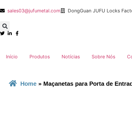
sales03@jufumetal.com
DongGuan JUFU Locks Facto
​Início
Produtos
Notícias
​Sobre Nós
​C
Home
»
Maçanetas para Porta de Entra