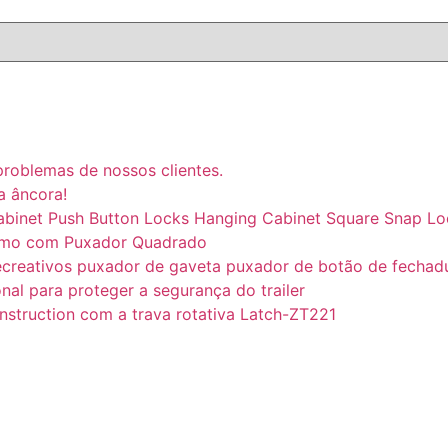
problemas de nossos clientes.
a âncora!
abinet Push Button Locks Hanging Cabinet Square Snap Lo
smo com Puxador Quadrado​​
s recreativos puxador de gaveta puxador de botão de fecha
al para proteger a segurança do trailer
truction com a trava rotativa Latch-ZT221