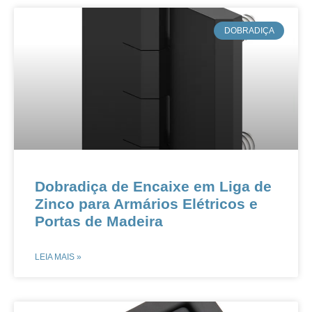
​DOBRADIÇA
​​​​​​​​​​Dobradiça de Encaixe em Liga de
Zinco para Armários Elétricos e
Portas de Madeira​​
LEIA MAIS »