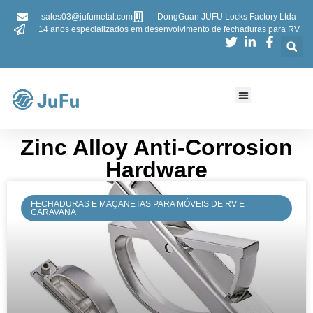
sales03@jufumetal.com
DongGuan JUFU Locks Factory Ltda
14 anos especializados em desenvolvimento de fechaduras para RV
Zinc Alloy Anti-Corrosion
Hardware​​
FECHADURAS E MAÇANETAS PARA MÓVEIS DE RV E
CARAVANA