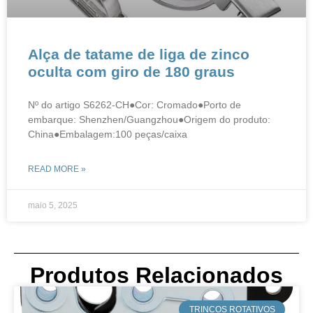
​​​​Alça de tatame de liga de zinco
oculta com giro de 180 graus
Nº do artigo S6262-CH●Cor: Cromado●Porto de
embarque: Shenzhen/Guangzhou●Origem do produto:
China●Embalagem:100 peças/caixa
READ MORE »
maio 5, 2025
Produtos Relacionados
​TRINCOS ROTATIVOS