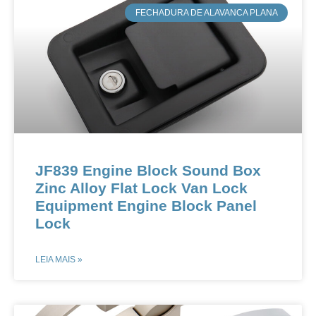
​FECHADURA DE ALAVANCA PLANA
JF839 Engine Block Sound Box
Zinc Alloy Flat Lock Van Lock
Equipment Engine Block Panel
Lock
LEIA MAIS »