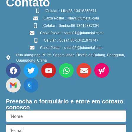
​Contato
Celular：Lilia:86-13418258571
Caixa Postal：lilia@jufumetal.com
Celular：Sophia:86-13412887304
Caixa Postal：sales01@jufumetal.com
Celular：Susan:86-13421973747
Caixa Postal：sales02@jufumetal.com
Rua Xiangrong, Nº 25, Songmushan, Distrito de Dalang, Dongguan,
Guangdong, China
Preencha o formulário e entre em contato
conosco