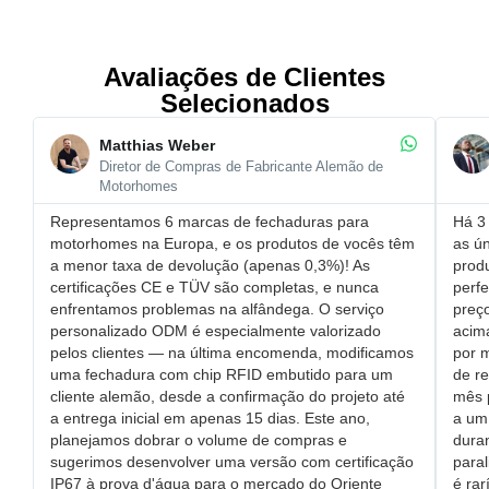
Avaliações de Clientes
Selecionados
Matthias Weber
Diretor de Compras de Fabricante Alemão de
Motorhomes
Representamos 6 marcas de fechaduras para
Há 3 
motorhomes na Europa, e os produtos de vocês têm
as ún
a ​menor taxa de devolução (apenas 0,3%)! As
prod
certificações CE e TÜV são completas, e nunca
perfe
enfrentamos problemas na alfândega. O ​serviço
​pre
personalizado ODM é especialmente valorizado
acim
pelos clientes — na última encomenda, modificamos
por 
uma ​fechadura com chip RFID embutido para um
de r
cliente alemão, desde a confirmação do projeto até
mês 
a entrega inicial em apenas 15 dias. Este ano,
a um 
planejamos dobrar o volume de compras e
dura
sugerimos desenvolver uma versão com ​certificação
paral
IP67 à prova d'água para o mercado do Oriente
é rar