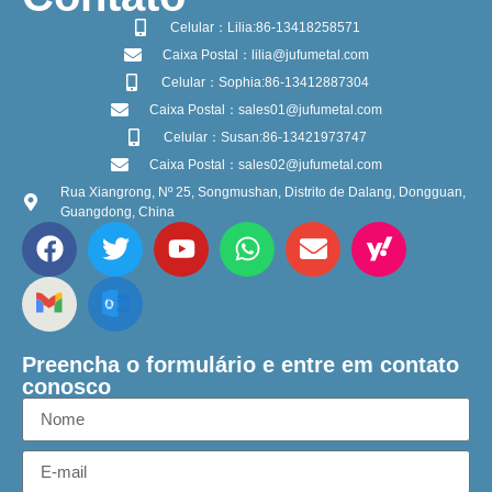
Celular：Lilia:86-13418258571
Caixa Postal：lilia@jufumetal.com
Celular：Sophia:86-13412887304
Caixa Postal：sales01@jufumetal.com
Celular：Susan:86-13421973747
Caixa Postal：sales02@jufumetal.com
Rua Xiangrong, Nº 25, Songmushan, Distrito de Dalang, Dongguan,
Guangdong, China
Preencha o formulário e entre em contato
conosco