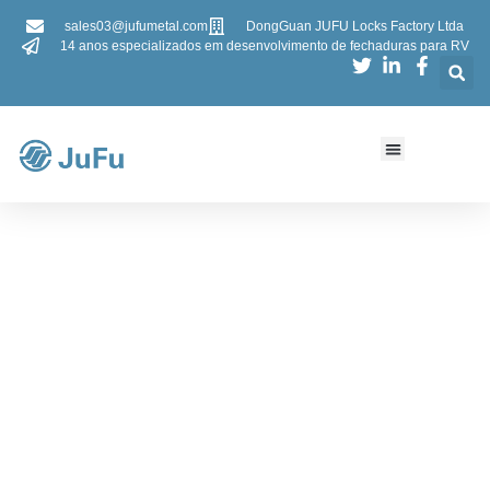
sales03@jufumetal.com
DongGuan JUFU Locks Factory Ltda
14 anos especializados em desenvolvimento de fechaduras para RV