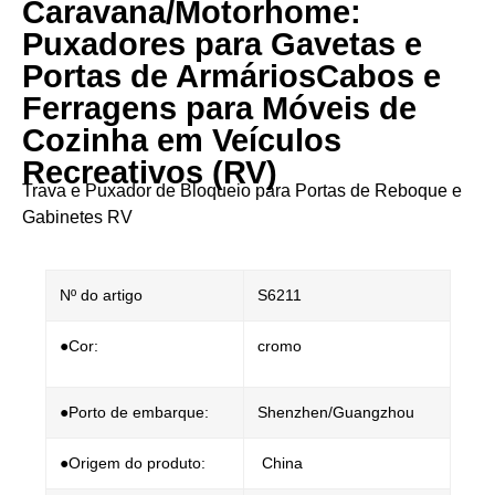
Caravana/Motorhome:
Puxadores para Gavetas e
Portas de Armários​​ ​​Cabos e
Ferragens para Móveis de
Cozinha em Veículos
Recreativos (RV)​
​​Trava e Puxador de Bloqueio para Portas de Reboque e
Gabinetes RV​
Nº do artigo
S6211
●Cor:
cromo
●Porto de embarque:
Shenzhen/Guangzhou
●Origem do produto:
China