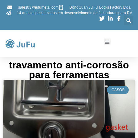
sales03@jufumetal.com
DongGuan JUFU Locks Factory Ltda
14 anos especializados em desenvolvimento de fechaduras para RV
​​travamento anti-corrosão
para ferramentas
CASOS