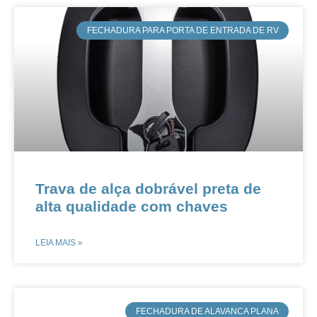
FECHADURA PARA PORTA DE ENTRADA DE RV
​​​​Trava de alça dobrável preta de
alta qualidade com chaves
LEIA MAIS »
​FECHADURA DE ALAVANCA PLANA