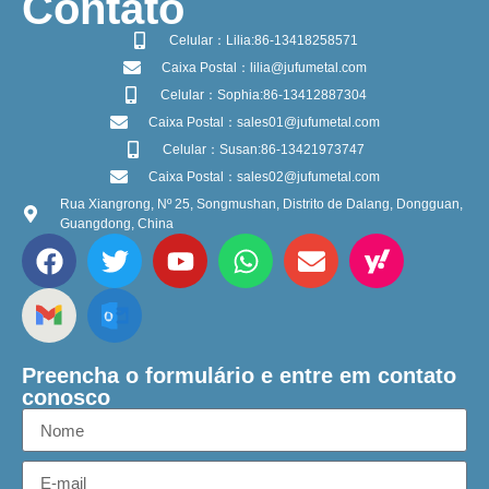
​Contato
Celular：Lilia:86-13418258571
Caixa Postal：lilia@jufumetal.com
Celular：Sophia:86-13412887304
Caixa Postal：sales01@jufumetal.com
Celular：Susan:86-13421973747
Caixa Postal：sales02@jufumetal.com
Rua Xiangrong, Nº 25, Songmushan, Distrito de Dalang, Dongguan,
Guangdong, China
Preencha o formulário e entre em contato
conosco