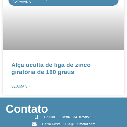
CARAVANA
​​​Alça oculta de liga de zinco
giratória de 180 graus
LEIA MAIS »
​Contato
Celular：Lilia:86-13418258571
Caixa Postal：lilia@jufumetal.com