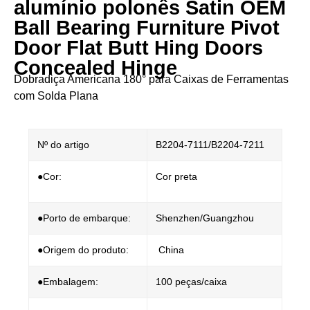
alumínio polonês Satin OEM
Ball Bearing Furniture Pivot
Door Flat Butt Hing Doors
Concealed Hinge
Dobradiça Americana 180° para Caixas de Ferramentas
com Solda Plana​
Nº do artigo
B2204-7111/B2204-7211
●Cor:
Cor preta
●Porto de embarque:
Shenzhen/Guangzhou
●Origem do produto:
China
●Embalagem:
100 peças/caixa