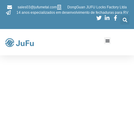
sales03@jufumetal.com
DongGuan JUFU Locks Factory Ltda
14 anos especializados em desenvolvimento de fechaduras para RV