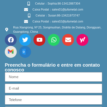
Celular：Sophia:86-13412887304
Caixa Postal：sales01@jufumetal.com
Celular：Susan:86-13421973747
Caixa Postal：sales02@jufumetal.com
Rua Xiangrong, Nº 25, Songmushan, Distrito de Dalang, Dongguan,
Guangdong, China
Preencha o formulário e entre em contato
conosco