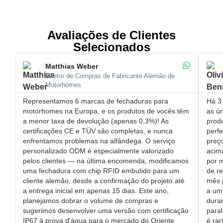
Avaliações de Clientes
Selecionados
Matthias Weber
Diretor de Compras de Fabricante Alemão de
Motorhomes
Representamos 6 marcas de fechaduras para
Há 3 
motorhomes na Europa, e os produtos de vocês têm
as ún
a ​menor taxa de devolução (apenas 0,3%)! As
prod
certificações CE e TÜV são completas, e nunca
perfe
enfrentamos problemas na alfândega. O ​serviço
​pre
personalizado ODM é especialmente valorizado
acim
pelos clientes — na última encomenda, modificamos
por 
uma ​fechadura com chip RFID embutido para um
de r
cliente alemão, desde a confirmação do projeto até
mês 
a entrega inicial em apenas 15 dias. Este ano,
a um 
planejamos dobrar o volume de compras e
dura
sugerimos desenvolver uma versão com ​certificação
paral
IP67 à prova d'água para o mercado do Oriente
é rar