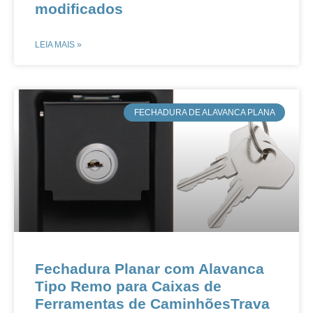
modificados
LEIA MAIS »
​FECHADURA DE ALAVANCA PLANA
Fechadura Planar com Alavanca
Tipo Remo para Caixas de
Ferramentas de CaminhõesTrava