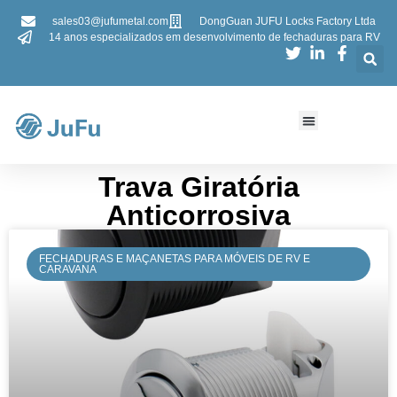
sales03@jufumetal.com
DongGuan JUFU Locks Factory Ltda
14 anos especializados em desenvolvimento de fechaduras para RV
Trava Giratória
Anticorrosiva
FECHADURAS E MAÇANETAS PARA MÓVEIS DE RV E
CARAVANA