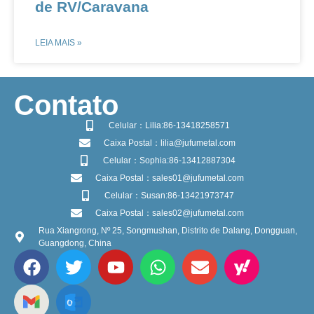
de RV/Caravana
LEIA MAIS »
​Contato
Celular：Lilia:86-13418258571
Caixa Postal：lilia@jufumetal.com
Celular：Sophia:86-13412887304
Caixa Postal：sales01@jufumetal.com
Celular：Susan:86-13421973747
Caixa Postal：sales02@jufumetal.com
Rua Xiangrong, Nº 25, Songmushan, Distrito de Dalang, Dongguan,
Guangdong, China