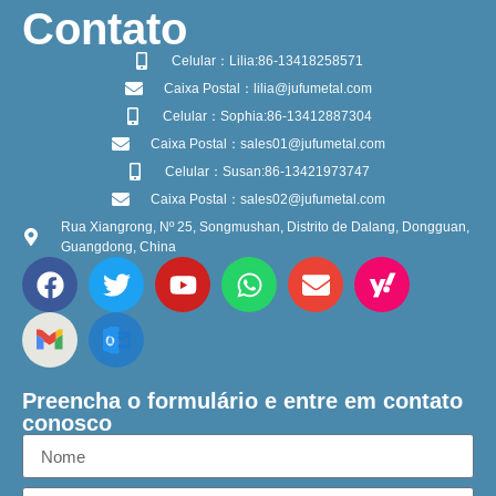
​Contato
Celular：Lilia:86-13418258571
Caixa Postal：lilia@jufumetal.com
Celular：Sophia:86-13412887304
Caixa Postal：sales01@jufumetal.com
Celular：Susan:86-13421973747
Caixa Postal：sales02@jufumetal.com
Rua Xiangrong, Nº 25, Songmushan, Distrito de Dalang, Dongguan,
Guangdong, China
Preencha o formulário e entre em contato
conosco