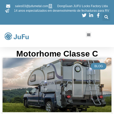
sales03@jufumetal.com
DongGuan JUFU Locks Factory Ltda
14 anos especializados em desenvolvimento de fechaduras para RV
​Motorhome Classe C
BLOG