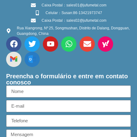
Caixa Postal：sales01@jufumetal.com
Celular：Susan:86-13421973747
Caixa Postal：sales02@jufumetal.com
Rua Xiangrong, Nº 25, Songmushan, Distrito de Dalang, Dongguan,
Guangdong, China
Preencha o formulário e entre em contato
conosco