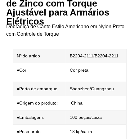
de Zinco com Torque
Ajustável para Armários
Elétricos​​ ​​
Dobradiça de Canto Estilo Americano em Nylon Preto
com Controle de Torque​​
Nº do artigo
B2204-2111/B2204-2211
●Cor:
Cor preta
●Porto de embarque:
Shenzhen/Guangzhou
●Origem do produto:
China
●Embalagem:
100 peças/caixa
●Peso bruto:
18 kg/caixa