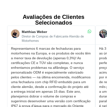
Avaliações de Clientes
Selecionados
Matthias Weber
Diretor de Compras de Fabricante Alemão de
Motorhomes
Representamos 6 marcas de fechaduras para
Há 3 
motorhomes na Europa, e os produtos de vocês têm
as ún
a ​menor taxa de devolução (apenas 0,3%)! As
prod
certificações CE e TÜV são completas, e nunca
perfe
enfrentamos problemas na alfândega. O ​serviço
​pre
personalizado ODM é especialmente valorizado
acim
pelos clientes — na última encomenda, modificamos
por 
uma ​fechadura com chip RFID embutido para um
de r
cliente alemão, desde a confirmação do projeto até
mês 
a entrega inicial em apenas 15 dias. Este ano,
a um 
planejamos dobrar o volume de compras e
dura
sugerimos desenvolver uma versão com ​certificação
paral
IP67 à prova d'água para o mercado do Oriente
é rar