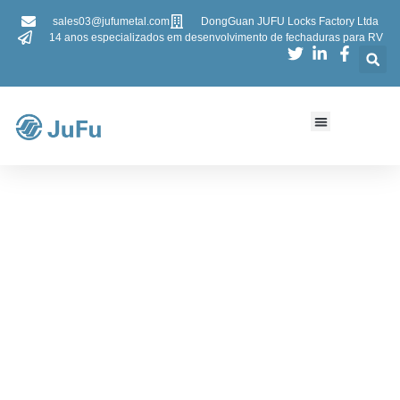
sales03@jufumetal.com
DongGuan JUFU Locks Factory Ltda
14 anos especializados em desenvolvimento de fechaduras para RV