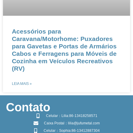
​​​​Acessórios para
Caravana/Motorhome: Puxadores
para Gavetas e Portas de Armários​​ ​​
Cabos e Ferragens para Móveis de
Cozinha em Veículos Recreativos
(RV)​
LEIA MAIS »
​Contato
Celular：Lilia:86-13418258571
Caixa Postal：lilia@jufumetal.com
Celular：Sophia:86-13412887304