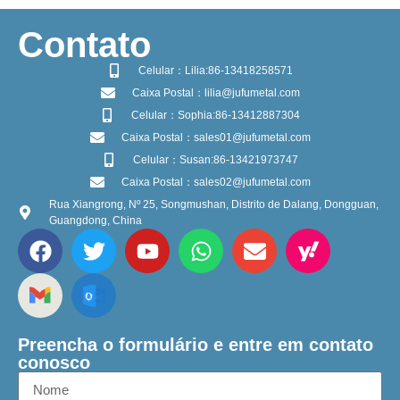
​Contato
Celular：Lilia:86-13418258571
Caixa Postal：lilia@jufumetal.com
Celular：Sophia:86-13412887304
Caixa Postal：sales01@jufumetal.com
Celular：Susan:86-13421973747
Caixa Postal：sales02@jufumetal.com
Rua Xiangrong, Nº 25, Songmushan, Distrito de Dalang, Dongguan,
Guangdong, China
Preencha o formulário e entre em contato
conosco