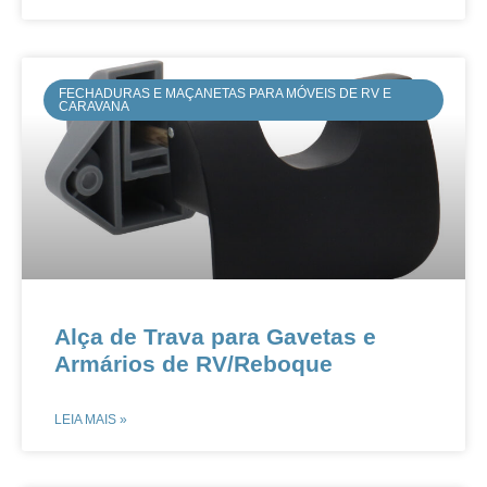
FECHADURAS E MAÇANETAS PARA MÓVEIS DE RV E
CARAVANA
Alça de Trava para Gavetas e
Armários de RV/Reboque​​
LEIA MAIS »