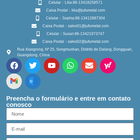
Celular：Lilia:86-13418258571
Caixa Postal：lilia@jufumetal.com
Celular：Sophia:86-13412887304
Caixa Postal：sales01@jufumetal.com
Celular：Susan:86-13421973747
Caixa Postal：sales02@jufumetal.com
Rua Xiangrong, Nº 25, Songmushan, Distrito de Dalang, Dongguan,
Guangdong, China
Preencha o formulário e entre em contato
conosco