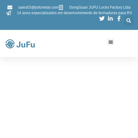
sales03@jufumetal.com
DongGuan JUFU Locks Factory Ltda
14 anos especializados em desenvolvimento de fechaduras para RV