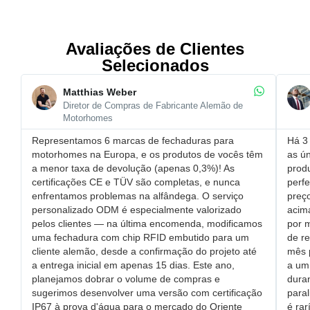
Avaliações de Clientes
Selecionados
Matthias Weber
Diretor de Compras de Fabricante Alemão de
Motorhomes
Representamos 6 marcas de fechaduras para
Há 3 
motorhomes na Europa, e os produtos de vocês têm
as ún
a ​menor taxa de devolução (apenas 0,3%)! As
prod
certificações CE e TÜV são completas, e nunca
perfe
enfrentamos problemas na alfândega. O ​serviço
​pre
personalizado ODM é especialmente valorizado
acim
pelos clientes — na última encomenda, modificamos
por 
uma ​fechadura com chip RFID embutido para um
de r
cliente alemão, desde a confirmação do projeto até
mês 
a entrega inicial em apenas 15 dias. Este ano,
a um 
planejamos dobrar o volume de compras e
dura
sugerimos desenvolver uma versão com ​certificação
paral
IP67 à prova d'água para o mercado do Oriente
é rar