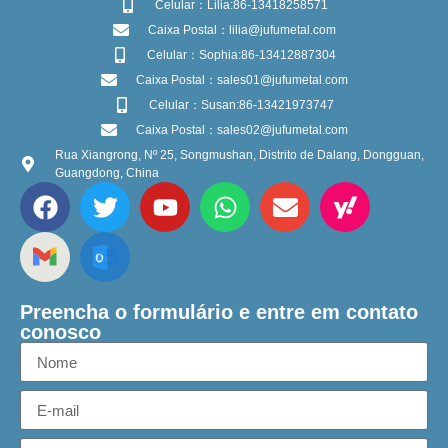
Celular：Lilia:86-13418258571
Caixa Postal：lilia@jufumetal.com
Celular：Sophia:86-13412887304
Caixa Postal：sales01@jufumetal.com
Celular：Susan:86-13421973747
Caixa Postal：sales02@jufumetal.com
Rua Xiangrong, Nº 25, Songmushan, Distrito de Dalang, Dongguan,
Guangdong, China
Preencha o formulário e entre em contato
conosco