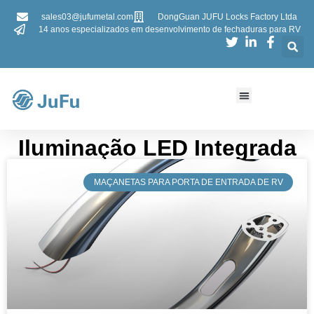
sales03@jufumetal.com
DongGuan JUFU Locks Factory Ltda
14 anos especializados em desenvolvimento de fechaduras para RV
​​Iluminação LED Integrada
MAÇANETAS PARA PORTA DE ENTRADA DE RV