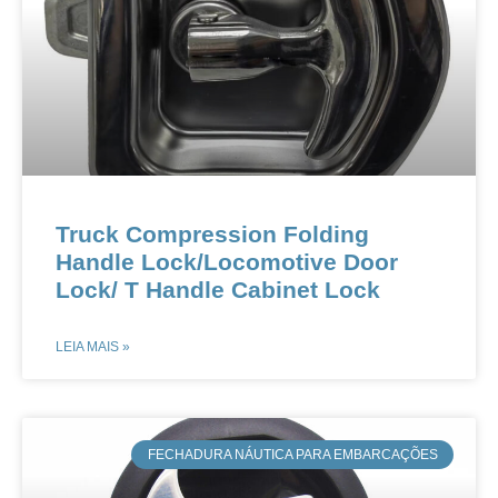
Truck Compression Folding
Handle Lock​/Locomotive Door
Lock​/ T Handle Cabinet Lock​
LEIA MAIS »
​FECHADURA NÁUTICA PARA EMBARCAÇÕES