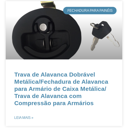
​FECHADURA PARA PAINÉIS
Trava de Alavanca Dobrável
Metálica​/​​Fechadura de Alavanca
para Armário de Caixa Metálica​/​​
Trava de Alavanca com
Compressão para Armários​
LEIA MAIS »