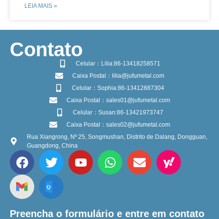
LEIA MAIS »
​Contato
Celular：Lilia:86-13418258571
Caixa Postal：lilia@jufumetal.com
Celular：Sophia:86-13412887304
Caixa Postal：sales01@jufumetal.com
Celular：Susan:86-13421973747
Caixa Postal：sales02@jufumetal.com
Rua Xiangrong, Nº 25, Songmushan, Distrito de Dalang, Dongguan,
Guangdong, China
Preencha o formulário e entre em contato