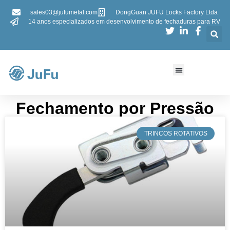
sales03@jufumetal.com
DongGuan JUFU Locks Factory Ltda
14 anos especializados em desenvolvimento de fechaduras para RV
Fechamento por Pressão
​TRINCOS ROTATIVOS