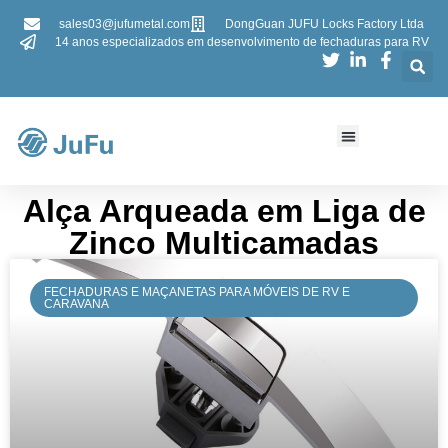
sales03@jufumetal.com
DongGuan JUFU Locks Factory Ltda
14 anos especializados em desenvolvimento de fechaduras para RV
Alça Arqueada em Liga de
Zinco Multicamadas
FECHADURAS E MAÇANETAS PARA MÓVEIS DE RV E
CARAVANA