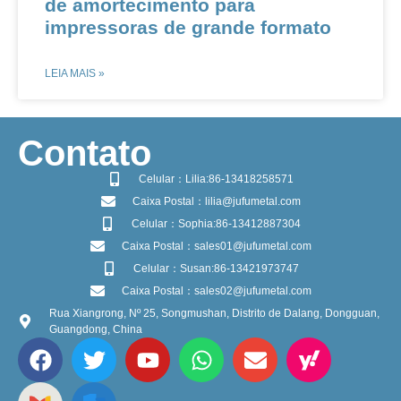
de amortecimento para
impressoras de grande formato
LEIA MAIS »
​Contato
Celular：Lilia:86-13418258571
Caixa Postal：lilia@jufumetal.com
Celular：Sophia:86-13412887304
Caixa Postal：sales01@jufumetal.com
Celular：Susan:86-13421973747
Caixa Postal：sales02@jufumetal.com
Rua Xiangrong, Nº 25, Songmushan, Distrito de Dalang, Dongguan,
Guangdong, China