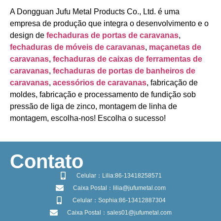
A Dongguan Jufu Metal Products Co., Ltd. é uma
empresa de produção que integra o desenvolvimento e o
design de
fechaduras de portas de caravanas
,
fechaduras de móveis de caravanas
,
maçanetas de
caravanas
,
fechaduras de caixas de ferramentas de
caravanas
,
fechaduras de portas de banheiros de
caravanas
,
acessórios de caravanas
, fabricação de
moldes, fabricação e processamento de fundição sob
pressão de liga de zinco, montagem de linha de
montagem, escolha-nos! Escolha o sucesso!
​Contato
Celular：Lilia:86-13418258571
Caixa Postal：lilia@jufumetal.com
Celular：Sophia:86-13412887304
Caixa Postal：sales01@jufumetal.com