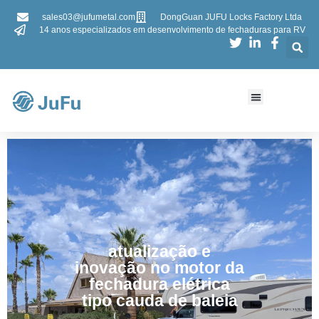
sales03@jufumetal.com
DongGuan JUFU Locks Factory Ltda
14 anos especializados em desenvolvimento de fechaduras para RV
atualização e
inovação no motor da
fechadura elétrica
tipo cauda de baleia