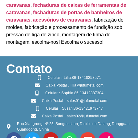
caravanas
,
fechaduras de caixas de ferramentas de
caravanas
,
fechaduras de portas de banheiros de
caravanas
,
acessórios de caravanas
, fabricação de
moldes, fabricação e processamento de fundição sob
pressão de liga de zinco, montagem de linha de
montagem, escolha-nos! Escolha o sucesso!
​Contato
Celular：Lilia:86-13418258571
Caixa Postal：lilia@jufumetal.com
Celular：Sophia:86-13412887304
Caixa Postal：sales01@jufumetal.com
Celular：Susan:86-13421973747
Caixa Postal：sales02@jufumetal.com
Rua Xiangrong, Nº 25, Songmushan, Distrito de Dalang, Dongguan,
Guangdong, China