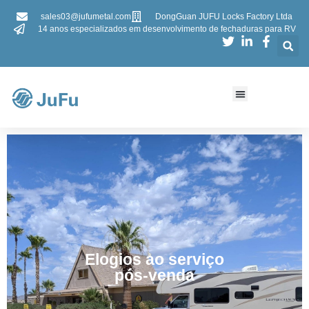
sales03@jufumetal.com
DongGuan JUFU Locks Factory Ltda
14 anos especializados em desenvolvimento de fechaduras para RV
Elogios ao serviço
pós-venda