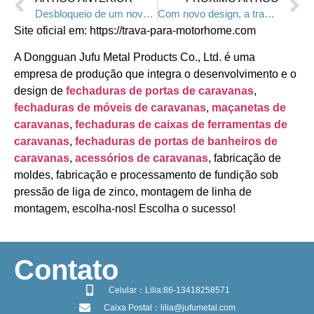
Desbloqueio de um novo nível de segurança: a trava de painel de três pontos para sistemas elétricos
Com novo design, a trava de botão de pressão sem chave 5100/5100-2 para veículos recreativos
Site oficial em: https://trava-para-motorhome.com
A Dongguan Jufu Metal Products Co., Ltd. é uma
empresa de produção que integra o desenvolvimento e o
design de
fechaduras de portas de caravanas
,
fechaduras de móveis de caravanas
,
maçanetas de
caravanas
,
fechaduras de caixas de ferramentas de
caravanas
,
fechaduras de portas de banheiros de
caravanas
,
acessórios de caravanas
, fabricação de
moldes, fabricação e processamento de fundição sob
pressão de liga de zinco, montagem de linha de
montagem, escolha-nos! Escolha o sucesso!
​Contato
Celular：Lilia:86-13418258571
Caixa Postal：lilia@jufumetal.com