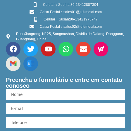
Celular：Sophia:86-13412887304
Caixa Postal：sales01@jufumetal.com
Celular：Susan:86-13421973747
Caixa Postal：sales02@jufumetal.com
Rua Xiangrong, Nº 25, Songmushan, Distrito de Dalang, Dongguan,
Guangdong, China
Preencha o formulário e entre em contato
conosco