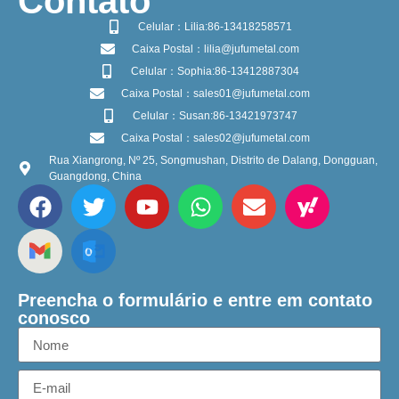
​Contato
Celular：Lilia:86-13418258571
Caixa Postal：lilia@jufumetal.com
Celular：Sophia:86-13412887304
Caixa Postal：sales01@jufumetal.com
Celular：Susan:86-13421973747
Caixa Postal：sales02@jufumetal.com
Rua Xiangrong, Nº 25, Songmushan, Distrito de Dalang, Dongguan,
Guangdong, China
Preencha o formulário e entre em contato
conosco