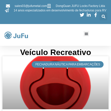
sales03@jufumetal.com
DongGuan JUFU Locks Factory Ltda
14 anos especializados em desenvolvimento de fechaduras para RV
​​Veículo Recreativo​​
​FECHADURA NÁUTICA PARA EMBARCAÇÕES