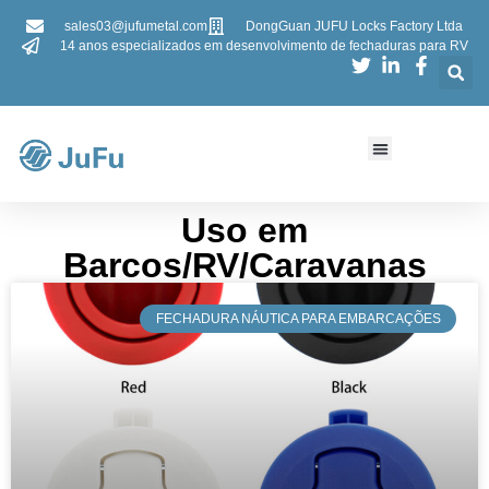
sales03@jufumetal.com
DongGuan JUFU Locks Factory Ltda
14 anos especializados em desenvolvimento de fechaduras para RV
Uso em
Barcos/RV/Caravanas
​FECHADURA NÁUTICA PARA EMBARCAÇÕES