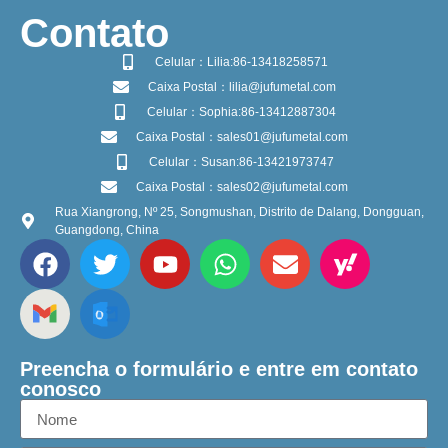
​Contato
Celular：Lilia:86-13418258571
Caixa Postal：lilia@jufumetal.com
Celular：Sophia:86-13412887304
Caixa Postal：sales01@jufumetal.com
Celular：Susan:86-13421973747
Caixa Postal：sales02@jufumetal.com
Rua Xiangrong, Nº 25, Songmushan, Distrito de Dalang, Dongguan,
Guangdong, China
Preencha o formulário e entre em contato
conosco