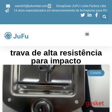
sales03@jufumetal.com
DongGuan JUFU Locks Factory Ltda
14 anos especializados em desenvolvimento de fechaduras para RV
​​trava de alta resistência
para impacto​​
CASOS