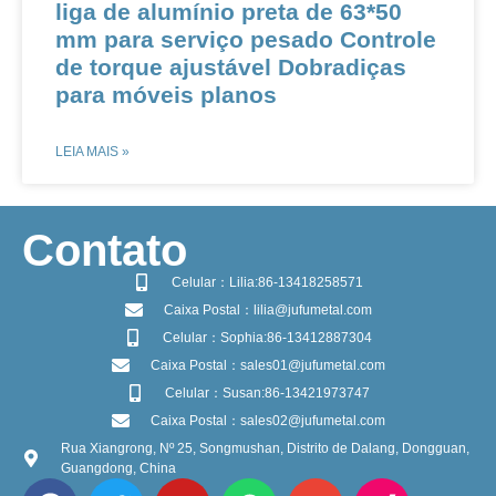
liga de alumínio preta de 63*50
mm para serviço pesado Controle
de torque ajustável Dobradiças
para móveis planos
LEIA MAIS »
​Contato
Celular：Lilia:86-13418258571
Caixa Postal：lilia@jufumetal.com
Celular：Sophia:86-13412887304
Caixa Postal：sales01@jufumetal.com
Celular：Susan:86-13421973747
Caixa Postal：sales02@jufumetal.com
Rua Xiangrong, Nº 25, Songmushan, Distrito de Dalang, Dongguan,
Guangdong, China