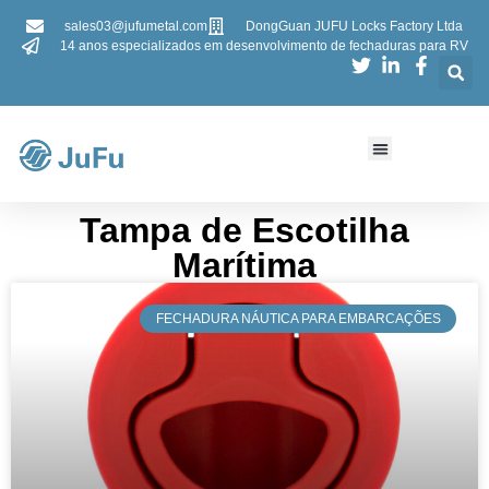
sales03@jufumetal.com
DongGuan JUFU Locks Factory Ltda
14 anos especializados em desenvolvimento de fechaduras para RV
​​Tampa de Escotilha
Marítima​​
​FECHADURA NÁUTICA PARA EMBARCAÇÕES