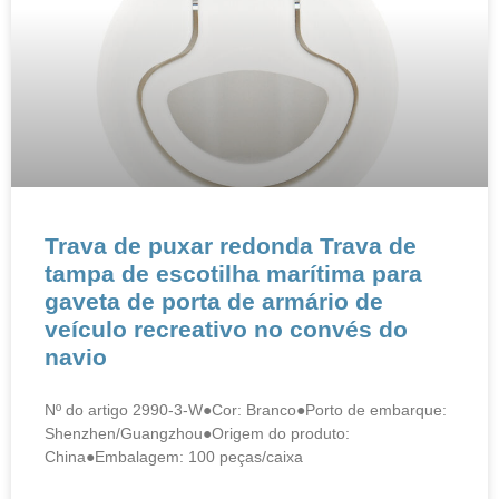
Trava de puxar redonda Trava de
tampa de escotilha marítima para
gaveta de porta de armário de
veículo recreativo no convés do
navio
Nº do artigo 2990-3-W●Cor: Branco●Porto de embarque:
Shenzhen/Guangzhou●Origem do produto:
China●Embalagem: 100 peças/caixa