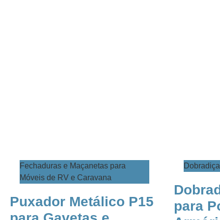
Fechaduras e Maçanetas para
​Dobradiça
Móveis de RV e Caravana
​​​​​​​​​
Puxador Metálico P15
para P
para Gavetas e