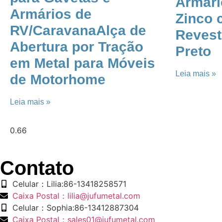
Armári
Armários de
Zinco 
RV/Caravana​​​​Alça de
Revest
Abertura por Tração
Preto
em Metal para Móveis
Leia mais »
de Motorhome​​
Leia mais »
​Contato
Celular：Lilia:86-13418258571
Caixa Postal：lilia@jufumetal.com
Celular：Sophia:86-13412887304
Caixa Postal：sales01@jufumetal.com