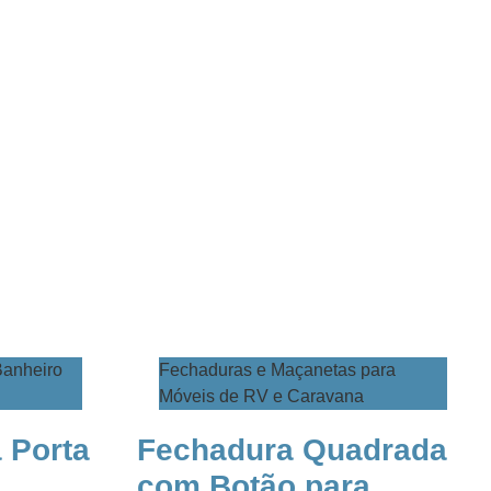
Banheiro
Fechaduras e Maçanetas para
Móveis de RV e Caravana
 Porta
Fechadura Quadrada
com Botão para