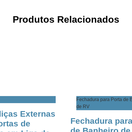
Produtos Relacionados
Fechadura para Porta de 
de RV
​Dobradiças Externas
Fechadura para
ortas de
de Banheiro de