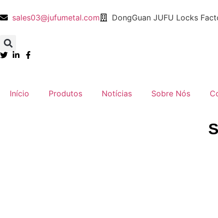
sales03@jufumetal.com
DongGuan JUFU Locks Facto
​Início
Produtos
Notícias
​Sobre Nós
​C
​