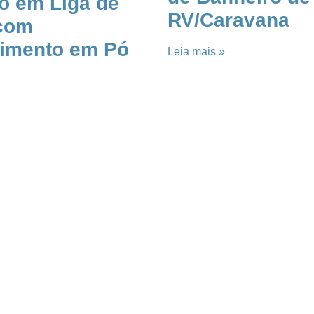
o em Liga de
RV/Caravana
com
imento em Pó
Leia mais »