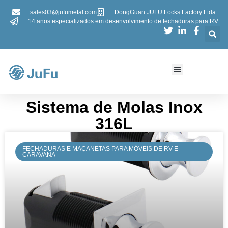
sales03@jufumetal.com
DongGuan JUFU Locks Factory Ltda
14 anos especializados em desenvolvimento de fechaduras para RV
Sistema de Molas Inox
316L
FECHADURAS E MAÇANETAS PARA MÓVEIS DE RV E
CARAVANA