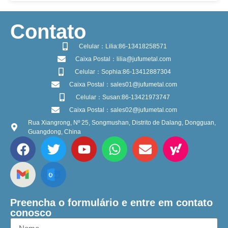
​Contato
Celular：Lilia:86-13418258571
Caixa Postal：lilia@jufumetal.com
Celular：Sophia:86-13412887304
Caixa Postal：sales01@jufumetal.com
Celular：Susan:86-13421973747
Caixa Postal：sales02@jufumetal.com
Rua Xiangrong, Nº 25, Songmushan, Distrito de Dalang, Dongguan,
Guangdong, China
Preencha o formulário e entre em contato
conosco