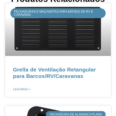
FECHADURAS E MAÇANETAS PARA MÓVEIS DE RV E
CARAVANA
​​Grella de Ventilação Retangular
para Barcos/RV/Caravanas​​
LEIA MAIS »
​FECHADURA DE ALAVANCA PLANA