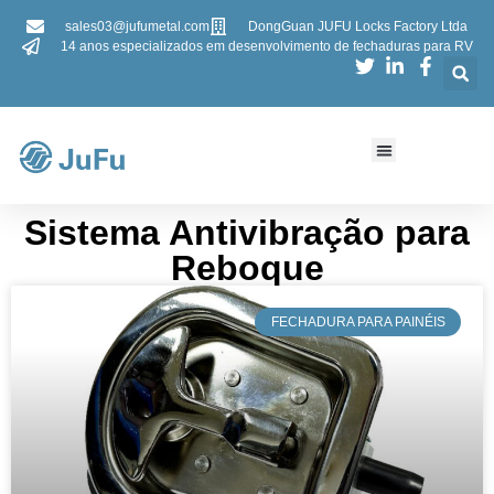
sales03@jufumetal.com
DongGuan JUFU Locks Factory Ltda
14 anos especializados em desenvolvimento de fechaduras para RV
​​Sistema Antivibração para
Reboque​​
​FECHADURA PARA PAINÉIS