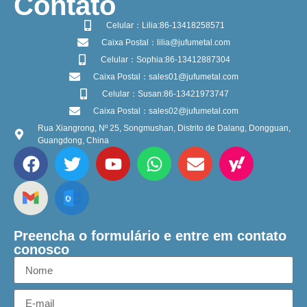
​Contato
Celular：Lilia:86-13418258571
Caixa Postal：lilia@jufumetal.com
Celular：Sophia:86-13412887304
Caixa Postal：sales01@jufumetal.com
Celular：Susan:86-13421973747
Caixa Postal：sales02@jufumetal.com
Rua Xiangrong, Nº 25, Songmushan, Distrito de Dalang, Dongguan,
Guangdong, China
Preencha o formulário e entre em contato
conosco