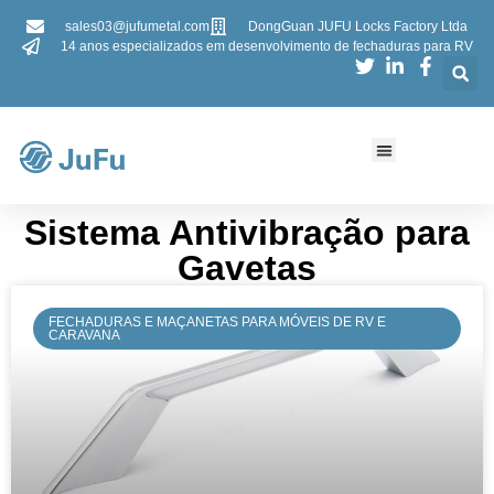
sales03@jufumetal.com
DongGuan JUFU Locks Factory Ltda
14 anos especializados em desenvolvimento de fechaduras para RV
Sistema Antivibração para
Gavetas​​
FECHADURAS E MAÇANETAS PARA MÓVEIS DE RV E
CARAVANA