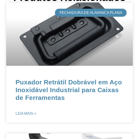
​FECHADURA DE ALAVANCA PLANA
​​​​Puxador Retrátil Dobrável em Aço
Inoxidável Industrial para Caixas
de Ferramentas
LEIA MAIS »