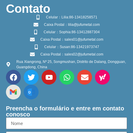
​Contato
Celular：Lilia:86-13418258571
Caixa Postal：lilia@jufumetal.com
Celular：Sophia:86-13412887304
Caixa Postal：sales01@jufumetal.com
Celular：Susan:86-13421973747
Caixa Postal：sales02@jufumetal.com
Rua Xiangrong, Nº 25, Songmushan, Distrito de Dalang, Dongguan,
Guangdong, China
Preencha o formulário e entre em contato
conosco