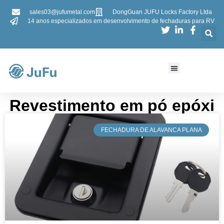
sales03@jufumetal.com
DongGuan JUFU Locks Factory Ltda
14 anos especializados em desenvolvimento de fechaduras para RV
Revestimento em pó epóxi
​FECHADURA DE ALAVANCA PLANA