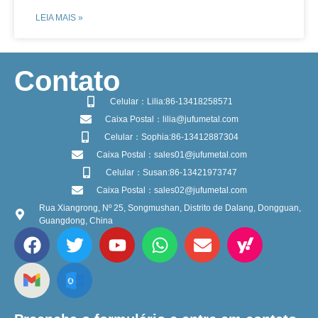
LEIA MAIS »
​Contato
Celular：Lilia:86-13418258571
Caixa Postal：lilia@jufumetal.com
Celular：Sophia:86-13412887304
Caixa Postal：sales01@jufumetal.com
Celular：Susan:86-13421973747
Caixa Postal：sales02@jufumetal.com
Rua Xiangrong, Nº 25, Songmushan, Distrito de Dalang, Dongguan,
Guangdong, China