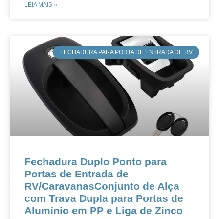
LEIA MAIS »
FECHADURA PARA PORTA DE ENTRADA DE RV
Fechadura Duplo Ponto para
Portas de Entrada de
RV/CaravanasConjunto de Alça
com Trava Dupla para Portas de
Alumínio em PP e Liga de Zinco