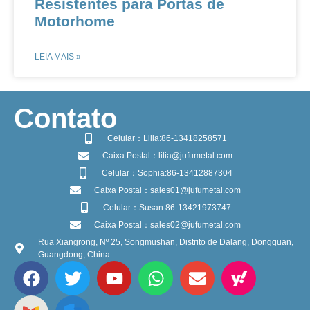
Resistentes para Portas de
Motorhome
LEIA MAIS »
​Contato
Celular：Lilia:86-13418258571
Caixa Postal：lilia@jufumetal.com
Celular：Sophia:86-13412887304
Caixa Postal：sales01@jufumetal.com
Celular：Susan:86-13421973747
Caixa Postal：sales02@jufumetal.com
Rua Xiangrong, Nº 25, Songmushan, Distrito de Dalang, Dongguan,
Guangdong, China