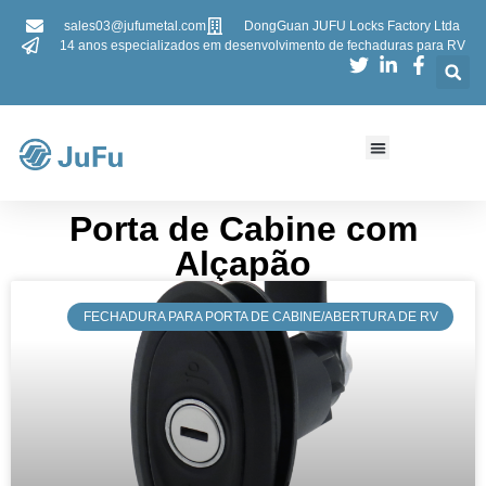
sales03@jufumetal.com
DongGuan JUFU Locks Factory Ltda
14 anos especializados em desenvolvimento de fechaduras para RV
Porta de Cabine com
Alçapão​​
​​FECHADURA PARA PORTA DE CABINE/ABERTURA DE RV