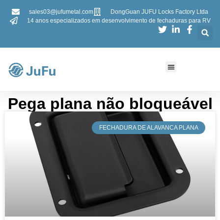
sales03@jufumetal.com
DongGuan JUFU Locks Factory Ltda
14 anos especializados em desenvolvimento de fechaduras para RV
Pega plana não bloqueável
​FECHADURA DE ALAVANCA PLANA