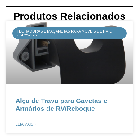
Produtos Relacionados
FECHADURAS E MAÇANETAS PARA MÓVEIS DE RV E
CARAVANA
Alça de Trava para Gavetas e
Armários de RV/Reboque​​
LEIA MAIS »