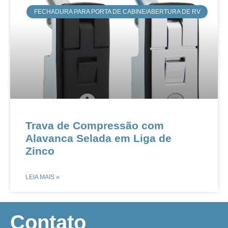
​​FECHADURA PARA PORTA DE CABINE/ABERTURA DE RV
Trava de Compressão com
Alavanca Selada em Liga de
Zinco
LEIA MAIS »
​Contato