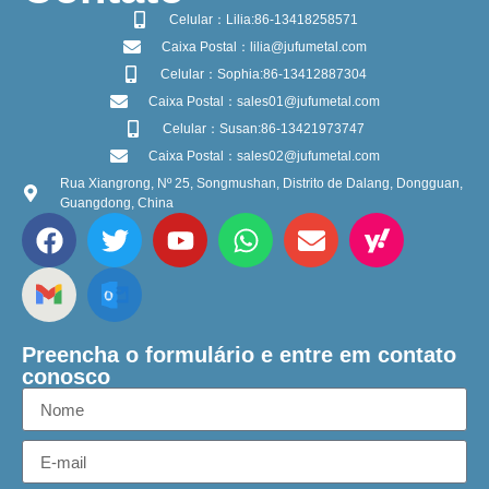
Celular：Lilia:86-13418258571
Caixa Postal：lilia@jufumetal.com
Celular：Sophia:86-13412887304
Caixa Postal：sales01@jufumetal.com
Celular：Susan:86-13421973747
Caixa Postal：sales02@jufumetal.com
Rua Xiangrong, Nº 25, Songmushan, Distrito de Dalang, Dongguan,
Guangdong, China
Preencha o formulário e entre em contato
conosco