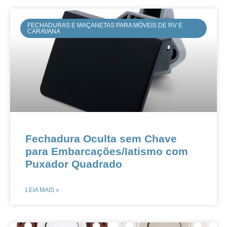
FECHADURAS E MAÇANETAS PARA MÓVEIS DE RV E
CARAVANA
​​Fechadura Oculta sem Chave
para Embarcações/Iatismo com
Puxador Quadrado​​
LEIA MAIS »