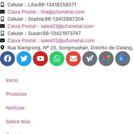
Celular：Lilia:86-13418258571
Caixa Postal：lilia@jufumetal.com
Celular：Sophia:86-13412887304
Caixa Postal：sales01@jufumetal.com
Celular：Susan:86-13421973747
Caixa Postal：sales02@jufumetal.com
Rua Xiangrong, Nº 25, Songmushan, Distrito de Dalan
​Início
Produtos
Notícias
​Sobre Nós