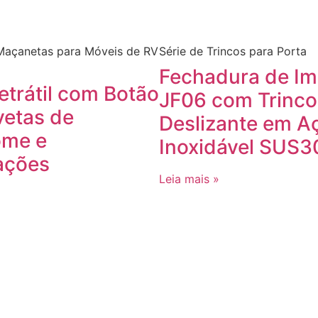
Maçanetas para Móveis de RV
​Série de Trincos para Porta
​​Fechadura de I
etrátil com Botão
JF06 com Trinco
vetas de
Deslizante em A
ome e
Inoxidável SUS30
ções​
Leia mais »