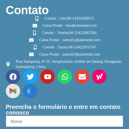
​Contato
Celular：Lilia:86-13418258571
Caixa Postal：lilia@jufumetal.com
Celular：Sophia:86-13412887304
Caixa Postal：sales01@jufumetal.com
Celular：Susan:86-13421973747
Caixa Postal：sales02@jufumetal.com
Rua Xiangrong, Nº 25, Songmushan, Distrito de Dalang, Dongguan,
Guangdong, China
Preencha o formulário e entre em contato
conosco