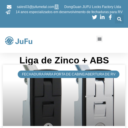
sales03@jufumetal.com
DongGuan JUFU Locks Factory Ltda
14 anos especializados em desenvolvimento de fechaduras para RV
​Liga de Zinco + ABS
​​FECHADURA PARA PORTA DE CABINE/ABERTURA DE RV