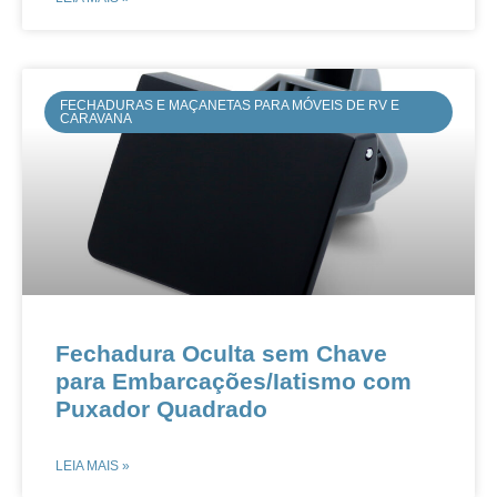
FECHADURAS E MAÇANETAS PARA MÓVEIS DE RV E
CARAVANA
​​Fechadura Oculta sem Chave
para Embarcações/Iatismo com
Puxador Quadrado​​
LEIA MAIS »