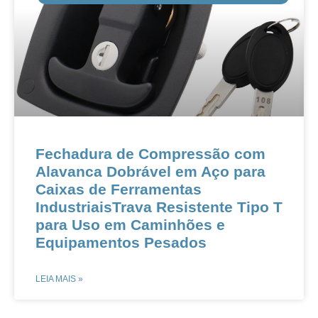
Fechadura de Compressão com
Alavanca Dobrável em Aço para
Caixas de Ferramentas
IndustriaisTrava Resistente Tipo T
para Uso em Caminhões e
Equipamentos Pesados
LEIA MAIS »