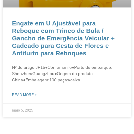
​​Engate em U Ajustável para
Reboque com Trinco de Bola /
Gancho de Emergência Veicular +
Cadeado para Cesta de Flores e
Antifurto para Reboques​
Nº do artigo JF15●Cor: amarillo●Porto de embarque:
Shenzhen/Guangzhou●Origem do produto:
China●Embalagem:100 peças/caixa
READ MORE »
maio 5, 2025