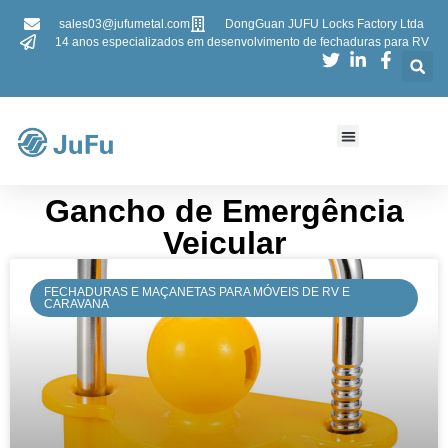
sales03@jufumetal.com
DongGuan JUFU Locks Factory Ltda
14 anos especializados em desenvolvimento de fechaduras para RV
Gancho de Emergência
Veicular​​
FECHADURAS E MAÇANETAS PARA MÓVEIS DE RV E
CARAVANA