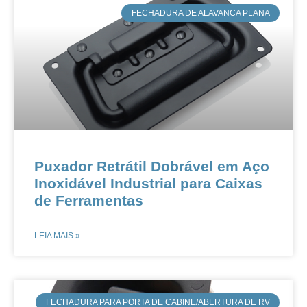
​FECHADURA DE ALAVANCA PLANA
​​​​Puxador Retrátil Dobrável em Aço
Inoxidável Industrial para Caixas
de Ferramentas
LEIA MAIS »
​​FECHADURA PARA PORTA DE CABINE/ABERTURA DE RV