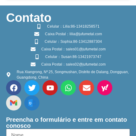
​Contato
Celular：Lilia:86-13418258571
Caixa Postal：lilia@jufumetal.com
Celular：Sophia:86-13412887304
Caixa Postal：sales01@jufumetal.com
Celular：Susan:86-13421973747
Caixa Postal：sales02@jufumetal.com
Rua Xiangrong, Nº 25, Songmushan, Distrito de Dalang, Dongguan,
Guangdong, China
Preencha o formulário e entre em contato
conosco