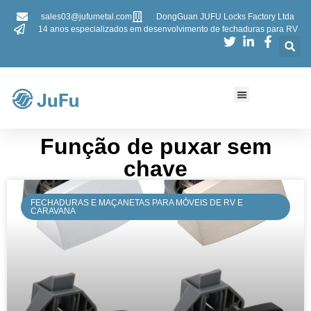
sales03@jufumetal.com
DongGuan JUFU Locks Factory Ltda
14 anos especializados em desenvolvimento de fechaduras para RV
Função de puxar sem
chave
FECHADURAS E MAÇANETAS PARA MÓVEIS DE RV E
CARAVANA