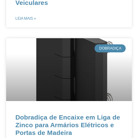
Veiculares
LEIA MAIS »
​DOBRADIÇA
​​​​​​​​​​Dobradiça de Encaixe em Liga de
Zinco para Armários Elétricos e
Portas de Madeira​​