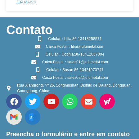
LEIA MAIS »
​Contato
Celular：Lilia:86-13418258571
Caixa Postal：lilia@jufumetal.com
Celular：Sophia:86-13412887304
Caixa Postal：sales01@jufumetal.com
Celular：Susan:86-13421973747
Caixa Postal：sales02@jufumetal.com
Rua Xiangrong, Nº 25, Songmushan, Distrito de Dalang, Dongguan,
Guangdong, China
Preencha o formulário e entre em contato