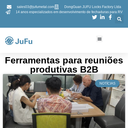
sales03@jufumetal.com
DongGuan JUFU Locks Factory Ltda
14 anos especializados em desenvolvimento de fechaduras para RV
​Ferramentas para reuniões
produtivas B2B
NOTÍCIAS