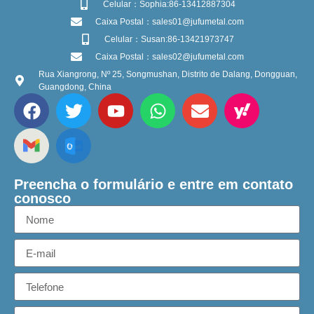
Celular：Sophia:86-13412887304
Caixa Postal：sales01@jufumetal.com
Celular：Susan:86-13421973747
Caixa Postal：sales02@jufumetal.com
Rua Xiangrong, Nº 25, Songmushan, Distrito de Dalang, Dongguan,
Guangdong, China
Preencha o formulário e entre em contato
conosco