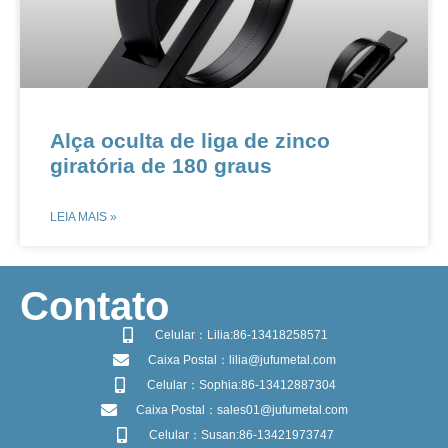
​​​Alça oculta de liga de zinco
giratória de 180 graus
LEIA MAIS »
​Contato
Celular：Lilia:86-13418258571
Caixa Postal：lilia@jufumetal.com
Celular：Sophia:86-13412887304
Caixa Postal：sales01@jufumetal.com
Celular：Susan:86-13421973747