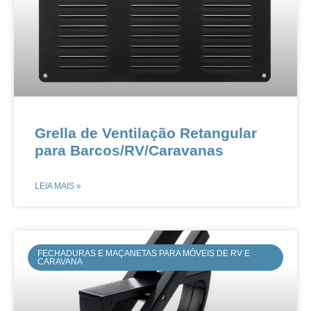
​​Grella de Ventilação Retangular
para Barcos/RV/Caravanas​​
LEIA MAIS »
FECHADURAS E MAÇANETAS PARA MÓVEIS DE RV E
CARAVANA