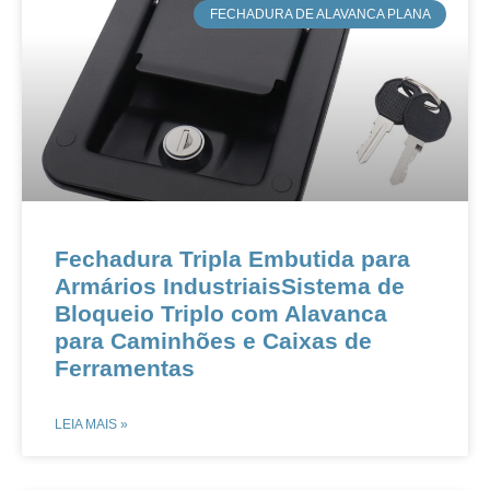
​FECHADURA DE ALAVANCA PLANA
Fechadura Tripla Embutida para
Armários IndustriaisSistema de
Bloqueio Triplo com Alavanca
para Caminhões e Caixas de
Ferramentas
LEIA MAIS »