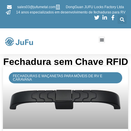
sales03@jufumetal.com
DongGuan JUFU Locks Factory Ltda
14 anos especializados em desenvolvimento de fechaduras para RV
​​Fechadura sem Chave RFID
FECHADURAS E MAÇANETAS PARA MÓVEIS DE RV E
CARAVANA