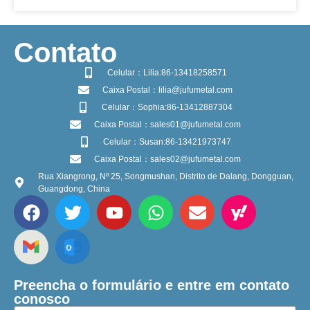
​Contato
Celular：Lilia:86-13418258571
Caixa Postal：lilia@jufumetal.com
Celular：Sophia:86-13412887304
Caixa Postal：sales01@jufumetal.com
Celular：Susan:86-13421973747
Caixa Postal：sales02@jufumetal.com
Rua Xiangrong, Nº 25, Songmushan, Distrito de Dalang, Dongguan,
Guangdong, China
Preencha o formulário e entre em contato
conosco