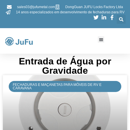
sales03@jufumetal.com
DongGuan JUFU Locks Factory Ltda
14 anos especializados em desenvolvimento de fechaduras para RV
​​Entrada de Água por
Gravidade​​
FECHADURAS E MAÇANETAS PARA MÓVEIS DE RV E
CARAVANA