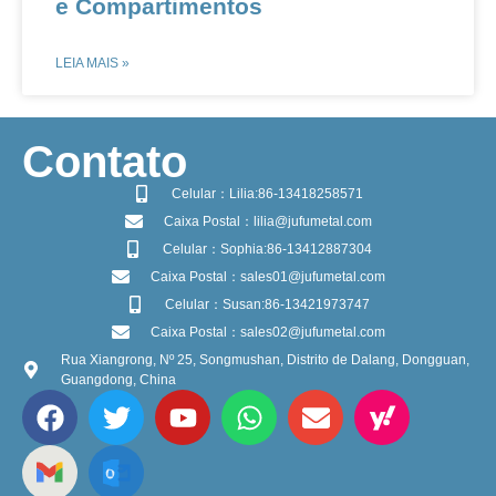
e Compartimentos​​
LEIA MAIS »
​Contato
Celular：Lilia:86-13418258571
Caixa Postal：lilia@jufumetal.com
Celular：Sophia:86-13412887304
Caixa Postal：sales01@jufumetal.com
Celular：Susan:86-13421973747
Caixa Postal：sales02@jufumetal.com
Rua Xiangrong, Nº 25, Songmushan, Distrito de Dalang, Dongguan,
Guangdong, China