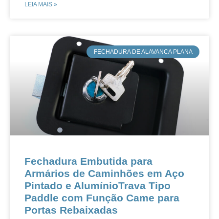
LEIA MAIS »
​FECHADURA DE ALAVANCA PLANA
​​Fechadura Embutida para
Armários de Caminhões em Aço
Pintado e Alumínio​​​​Trava Tipo
Paddle com Função Came para
Portas Rebaixadas​​