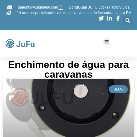
sales03@jufumetal.com
DongGuan JUFU Locks Factory Ltda
14 anos especializados em desenvolvimento de fechaduras para RV
Enchimento de água para
caravanas
BLOG