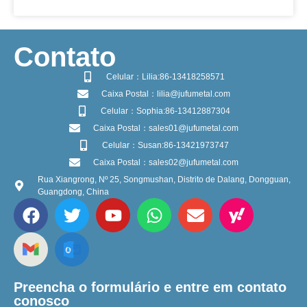
​Contato
Celular：Lilia:86-13418258571
Caixa Postal：lilia@jufumetal.com
Celular：Sophia:86-13412887304
Caixa Postal：sales01@jufumetal.com
Celular：Susan:86-13421973747
Caixa Postal：sales02@jufumetal.com
Rua Xiangrong, Nº 25, Songmushan, Distrito de Dalang, Dongguan,
Guangdong, China
Preencha o formulário e entre em contato
conosco