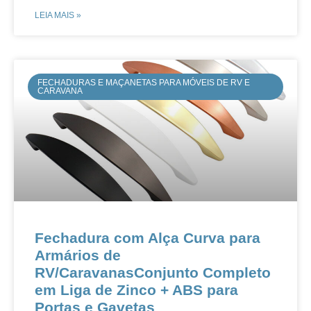
LEIA MAIS »
FECHADURAS E MAÇANETAS PARA MÓVEIS DE RV E
CARAVANA
Fechadura com Alça Curva para
Armários de
RV/CaravanasConjunto Completo
em Liga de Zinco + ABS para
Portas e Gavetas