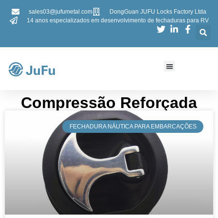
sales03@jufumetal.com
DongGuan JUFU Locks Factory Ltda
14 anos especializados em desenvolvimento de fechaduras para RV
Compressão Reforçada​​
​FECHADURA NÁUTICA PARA EMBARCAÇÕES