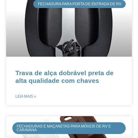
FECHADURA PARA PORTA DE ENTRADA DE RV
​​​​Trava de alça dobrável preta de
alta qualidade com chaves
LEIA MAIS »
FECHADURAS E MAÇANETAS PARA MÓVEIS DE RV E
CARAVANA