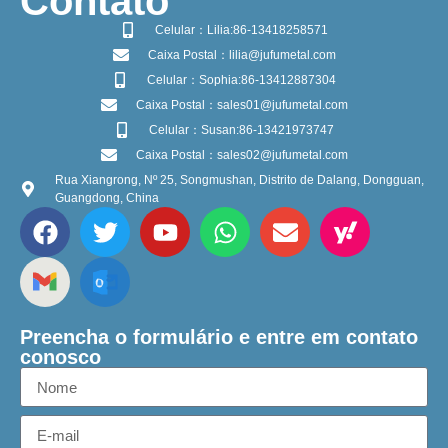
​Contato
Celular：Lilia:86-13418258571
Caixa Postal：lilia@jufumetal.com
Celular：Sophia:86-13412887304
Caixa Postal：sales01@jufumetal.com
Celular：Susan:86-13421973747
Caixa Postal：sales02@jufumetal.com
Rua Xiangrong, Nº 25, Songmushan, Distrito de Dalang, Dongguan,
Guangdong, China
Preencha o formulário e entre em contato
conosco