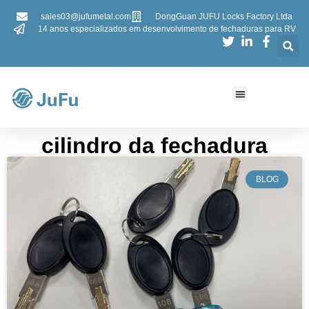
sales03@jufumetal.com
DongGuan JUFU Locks Factory Ltda
14 anos especializados em desenvolvimento de fechaduras para RV
cilindro da fechadura
BLOG