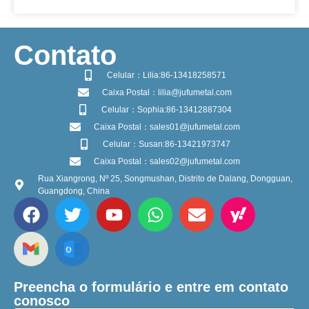
​Contato
Celular：Lilia:86-13418258571
Caixa Postal：lilia@jufumetal.com
Celular：Sophia:86-13412887304
Caixa Postal：sales01@jufumetal.com
Celular：Susan:86-13421973747
Caixa Postal：sales02@jufumetal.com
Rua Xiangrong, Nº 25, Songmushan, Distrito de Dalang, Dongguan,
Guangdong, China
Preencha o formulário e entre em contato
conosco