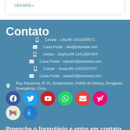
LEIA MAIS »
​Contato
Celular：Lilia:86-13418258571
Caixa Postal：lilia@jufumetal.com
Celular：Sophia:86-13412887304
Caixa Postal：sales01@jufumetal.com
Celular：Susan:86-13421973747
Caixa Postal：sales02@jufumetal.com
Rua Xiangrong, Nº 25, Songmushan, Distrito de Dalang, Dongguan,
Guangdong, China
Preencha o formulário e entre em contato