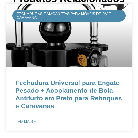
FECHADURAS E MAÇANETAS PARA MÓVEIS DE RV E
CARAVANA
​​​​Fechadura Universal para Engate
Pesado + Acoplamento de Bola
Antifurto em Preto para Reboques
e Caravanas​
LEIA MAIS »