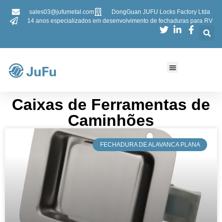
sales03@jufumetal.com
DongGuan JUFU Locks Factory Ltda
14 anos especializados em desenvolvimento de fechaduras para RV
Caixas de Ferramentas de
Caminhões
​FECHADURA DE ALAVANCA PLANA