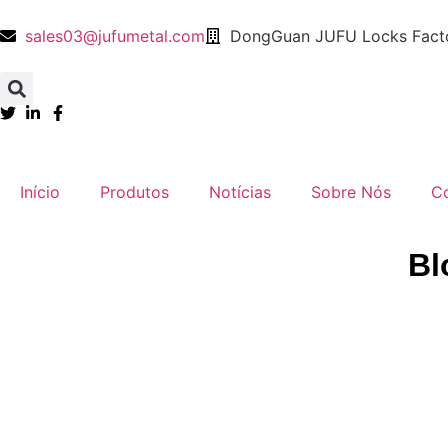
sales03@jufumetal.com
DongGuan JUFU Locks Facto
​Início
Produtos
Notícias
​Sobre Nós
​C
​​