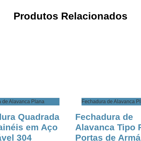
Produtos Relacionados
a de Alavanca Plana
​Fechadura de Alavanca P
hadura Quadrada
Fechadura de
ainéis em Aço
Alavanca Tipo 
vel 304​​
Portas de Armá