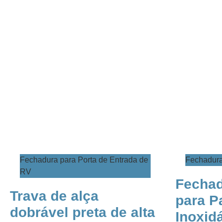
Fechadura para Porta de Entrada de
​Fechadur
RV
​​​​Fec
​​​​Trava de alça
para P
dobrável preta de alta
Inoxidá