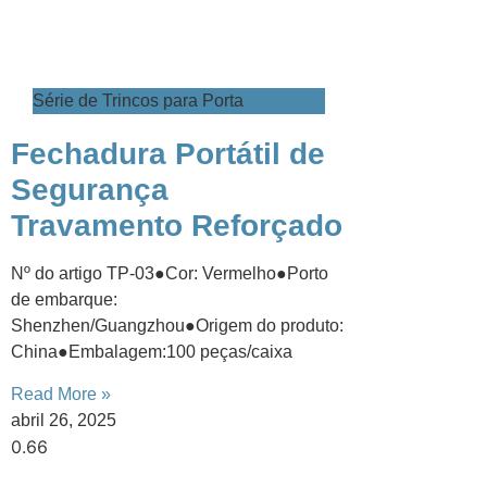
​Série de Trincos para Porta
​​Fechadura Portátil de
Segurança
Travamento Reforçado
Nº do artigo TP-03●Cor: Vermelho●Porto
de embarque:
Shenzhen/Guangzhou●Origem do produto:
China●Embalagem:100 peças/caixa
Read More »
abril 26, 2025