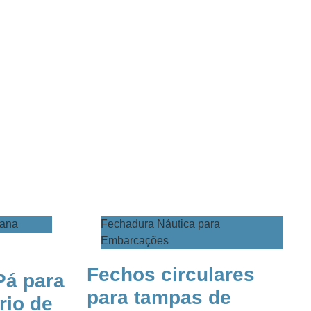
lana
​Fechadura Náutica para
Embarcações
Fechos circulares
Pá para
para tampas de
rio de