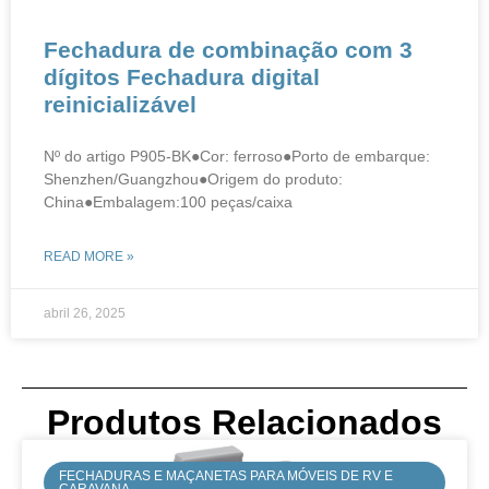
​​Fechadura de combinação com 3
dígitos Fechadura digital
reinicializável
Nº do artigo P905-BK●Cor: ferroso●Porto de embarque:
Shenzhen/Guangzhou●Origem do produto:
China●Embalagem:100 peças/caixa
READ MORE »
abril 26, 2025
Produtos Relacionados
FECHADURAS E MAÇANETAS PARA MÓVEIS DE RV E