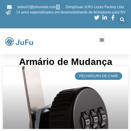
sales03@jufumetal.com
DongGuan JUFU Locks Factory Ltda
14 anos especializados em desenvolvimento de fechaduras para RV
Armário de Mudança
​FECHADURA DE CAME