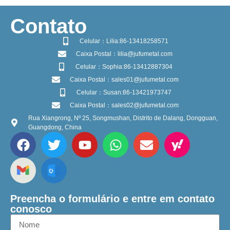
​Contato
Celular：Lilia:86-13418258571
Caixa Postal：lilia@jufumetal.com
Celular：Sophia:86-13412887304
Caixa Postal：sales01@jufumetal.com
Celular：Susan:86-13421973747
Caixa Postal：sales02@jufumetal.com
Rua Xiangrong, Nº 25, Songmushan, Distrito de Dalang, Dongguan,
Guangdong, China
Preencha o formulário e entre em contato
conosco