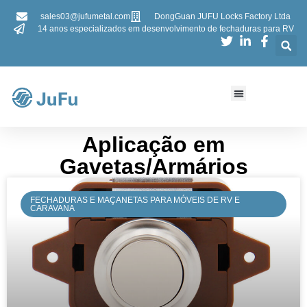
sales03@jufumetal.com
DongGuan JUFU Locks Factory Ltda
14 anos especializados em desenvolvimento de fechaduras para RV
Aplicação em
Gavetas/Armários
FECHADURAS E MAÇANETAS PARA MÓVEIS DE RV E
CARAVANA