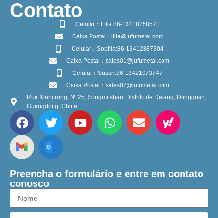
​Contato
Celular：Lilia:86-13418258571
Caixa Postal：lilia@jufumetal.com
Celular：Sophia:86-13412887304
Caixa Postal：sales01@jufumetal.com
Celular：Susan:86-13421973747
Caixa Postal：sales02@jufumetal.com
Rua Xiangrong, Nº 25, Songmushan, Distrito de Dalang, Dongguan,
Guangdong, China
Preencha o formulário e entre em contato
conosco