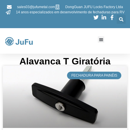
sales03@jufumetal.com
DongGuan JUFU Locks Factory Ltda
14 anos especializados em desenvolvimento de fechaduras para RV
Alavanca T Giratória​​
​FECHADURA PARA PAINÉIS