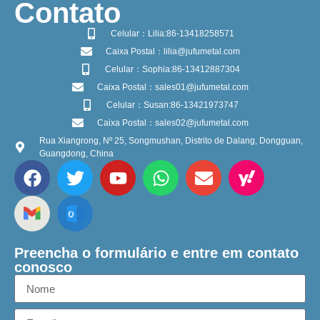
​Contato
Celular：Lilia:86-13418258571
Caixa Postal：lilia@jufumetal.com
Celular：Sophia:86-13412887304
Caixa Postal：sales01@jufumetal.com
Celular：Susan:86-13421973747
Caixa Postal：sales02@jufumetal.com
Rua Xiangrong, Nº 25, Songmushan, Distrito de Dalang, Dongguan,
Guangdong, China
Preencha o formulário e entre em contato
conosco