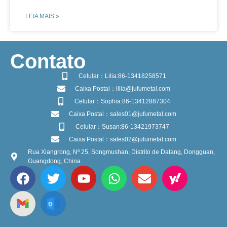
LEIA MAIS »
​Contato
Celular：Lilia:86-13418258571
Caixa Postal：lilia@jufumetal.com
Celular：Sophia:86-13412887304
Caixa Postal：sales01@jufumetal.com
Celular：Susan:86-13421973747
Caixa Postal：sales02@jufumetal.com
Rua Xiangrong, Nº 25, Songmushan, Distrito de Dalang, Dongguan,
Guangdong, China