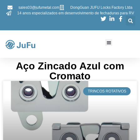
sales03@jufumetal.com
DongGuan JUFU Locks Factory Ltda
14 anos especializados em desenvolvimento de fechaduras para RV
​​Aço Zincado Azul com
Cromato​​
​TRINCOS ROTATIVOS