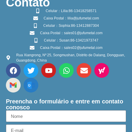
​Contato
Celular：Lilia:86-13418258571
Caixa Postal：lilia@jufumetal.com
Celular：Sophia:86-13412887304
Caixa Postal：sales01@jufumetal.com
Celular：Susan:86-13421973747
Caixa Postal：sales02@jufumetal.com
Rua Xiangrong, Nº 25, Songmushan, Distrito de Dalang, Dongguan,
Guangdong, China
Preencha o formulário e entre em contato
conosco