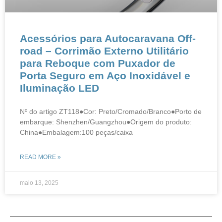
​​​​Acessórios para Autocaravana Off-
road – Corrimão Externo Utilitário
para Reboque com Puxador de
Porta Seguro em Aço Inoxidável e
Iluminação LED
Nº do artigo ZT118●Cor: Preto/Cromado/Branco●Porto de
embarque: Shenzhen/Guangzhou●Origem do produto:
China●Embalagem:100 peças/caixa
READ MORE »
maio 13, 2025