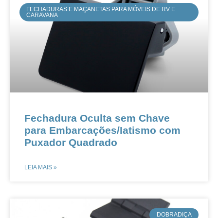
FECHADURAS E MAÇANETAS PARA MÓVEIS DE RV E
CARAVANA
​​Fechadura Oculta sem Chave
para Embarcações/Iatismo com
Puxador Quadrado​​
LEIA MAIS »
​DOBRADIÇA