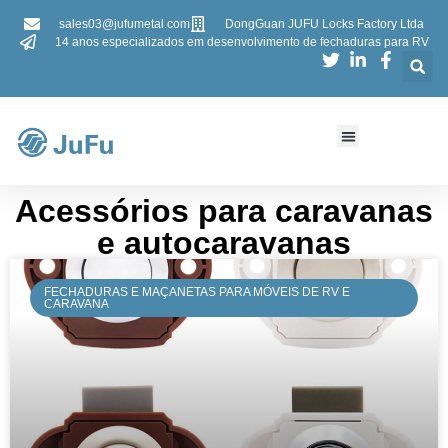
sales03@jufumetal.com
DongGuan JUFU Locks Factory Ltda
14 anos especializados em desenvolvimento de fechaduras para RV
Acessórios para caravanas
e autocaravanas
FECHADURAS E MAÇANETAS PARA MÓVEIS DE RV E
CARAVANA