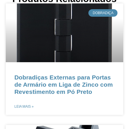
​DOBRADIÇA
​​​​​​​​​​Dobradiças Externas para Portas
de Armário em Liga de Zinco com
Revestimento em Pó Preto
LEIA MAIS »