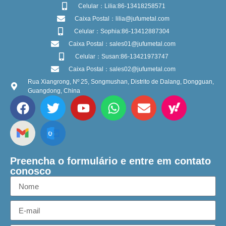
Celular：Lilia:86-13418258571
Caixa Postal：lilia@jufumetal.com
Celular：Sophia:86-13412887304
Caixa Postal：sales01@jufumetal.com
Celular：Susan:86-13421973747
Caixa Postal：sales02@jufumetal.com
Rua Xiangrong, Nº 25, Songmushan, Distrito de Dalang, Dongguan,
Guangdong, China
Preencha o formulário e entre em contato
conosco