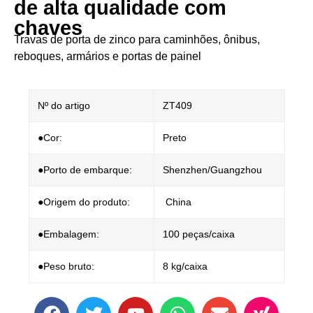
de alta qualidade com
chaves
Travas de porta de zinco para caminhões, ônibus,
reboques, armários e portas de painel
Nº do artigo
ZT409
●Cor:
Preto
●Porto de embarque:
Shenzhen/Guangzhou
●Origem do produto:
China
●Embalagem:
100 peças/caixa
●Peso bruto:
8 kg/caixa