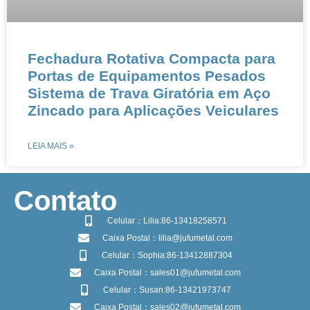
Fechadura Rotativa Compacta para
Portas de Equipamentos Pesados​​​​
Sistema de Trava Giratória em Aço
Zincado para Aplicações Veiculares​​
LEIA MAIS »
​Contato
Celular：Lilia:86-13418258571
Caixa Postal：lilia@jufumetal.com
Celular：Sophia:86-13412887304
Caixa Postal：sales01@jufumetal.com
Celular：Susan:86-13421973747
Caixa Postal：sales02@jufumetal.com