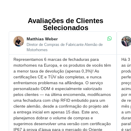
Avaliações de Clientes
Selecionados
Matthias Weber
Diretor de Compras de Fabricante Alemão de
Motorhomes
Representamos 6 marcas de fechaduras para
Há 3 
motorhomes na Europa, e os produtos de vocês têm
as ún
a ​menor taxa de devolução (apenas 0,3%)! As
prod
certificações CE e TÜV são completas, e nunca
perfe
enfrentamos problemas na alfândega. O ​serviço
​pre
personalizado ODM é especialmente valorizado
acim
pelos clientes — na última encomenda, modificamos
por 
uma ​fechadura com chip RFID embutido para um
de r
cliente alemão, desde a confirmação do projeto até
mês 
a entrega inicial em apenas 15 dias. Este ano,
a um 
planejamos dobrar o volume de compras e
dura
sugerimos desenvolver uma versão com ​certificação
paral
IP67 à prova d'água para o mercado do Oriente
é rar