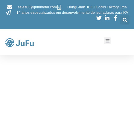
sales03@jufumetal.com
DongGuan JUFU Locks Factory Ltda
14 anos especializados em desenvolvimento de fechaduras para RV